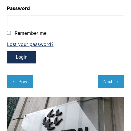
Password
Remember me
Lost your password?
Navegação
Prev
Next
de
Post