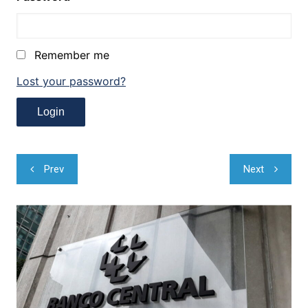
Remember me
Lost your password?
Navegação
Prev
Next
de
Post