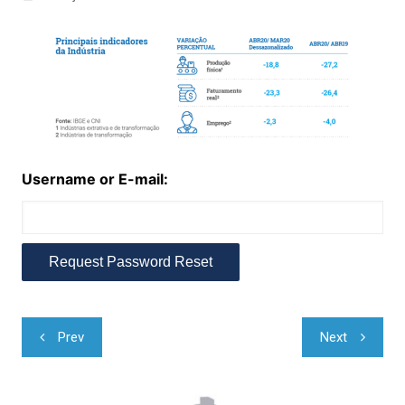
Username or E-mail:
Navegação
Prev
Next
de
Post