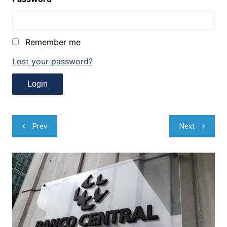
Remember me
Lost your password?
Navegação
Prev
Next
de
Post