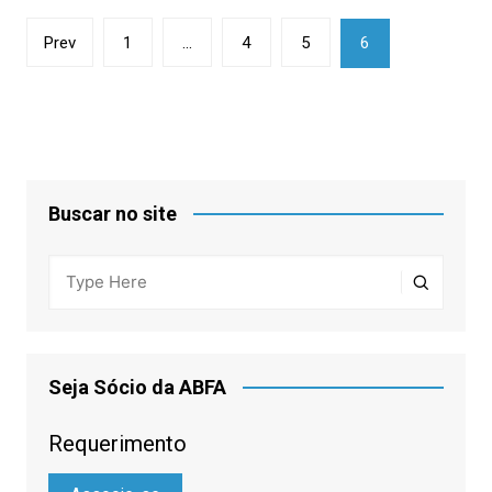
Paginação
Prev
1
…
4
5
6
de
posts
Buscar no site
Seja Sócio da ABFA
Requerimento