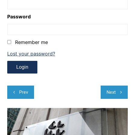
Password
Remember me
Lost your password?
Navegação
Prev
Next
de
Post