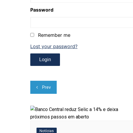
Password
Remember me
Lost your password?
Navegação
Prev
de
Post
Notícias