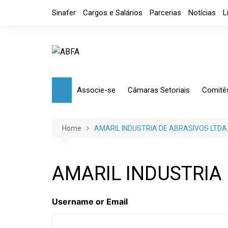
Skip
Sinafer
Cargos e Salários
Parcerias
Notícias
L
to
content
Associe-se
Câmaras Setoriais
Comitê
Benefícios
Mensagem
Market
Requerimento
Artefatos Metálicos
Etique
Home
AMARIL INDUSTRIA DE ABRASIVOS LTDA
Diretoria
Ferramentas Manuais e
Comérc
Industriais
Código de Ética
Tributá
AMARIL INDUSTRIA 
Ferramentas de Usinagem
Usinagem
Username or Email
Câmara de Distribuidores