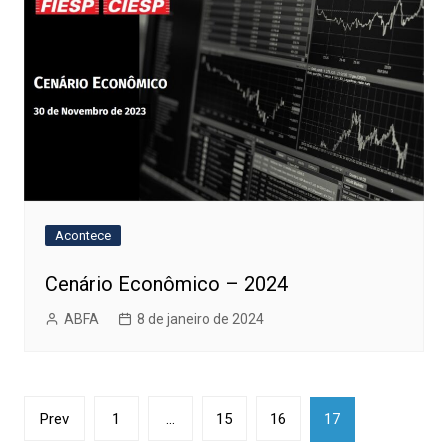
Acontece
Cenário Econômico – 2024
ABFA
8 de janeiro de 2024
Paginação
Prev
1
…
15
16
17
de