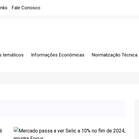
inks
Fale Conosco
s temáticos
Informações Econômicas
Normalização Técnica
ing
Análises Mensais
Solicitações Específic
tagem
Análises
Normalização
io Exterior
Apresentações
CB-060
rio Fiscal
Índice de custos
Notícias
Indicadores Econômicos
Índice de nível de Emprego
Máquinas e Equipamentos