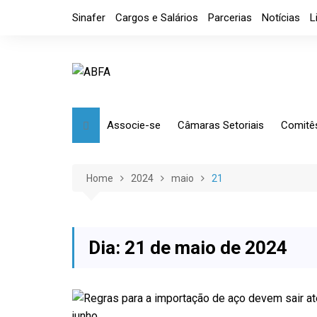
Skip
Sinafer
Cargos e Salários
Parcerias
Notícias
L
to
content
Associe-se
Câmaras Setoriais
Comitê
Benefícios
Mensagem
Market
Requerimento
Artefatos Metálicos
Etique
Home
2024
maio
21
Diretoria
Ferramentas Manuais e
Comérc
Industriais
Código de Ética
Tributá
Ferramentas de Usinagem
Dia:
21 de maio de 2024
Usinagem
Câmara de Distribuidores