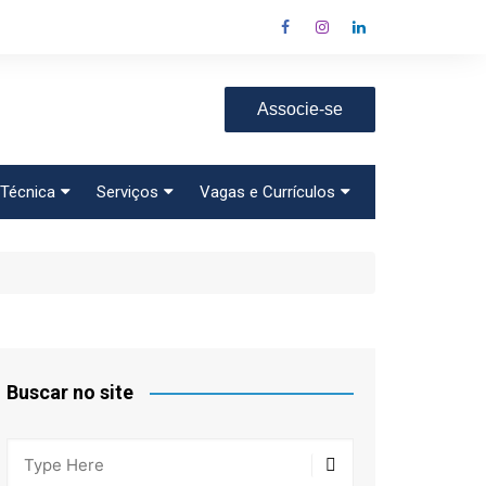
Associe-se
Técnica
Serviços
Vagas e Currículos
Específicas
Assessoria Jurídica
Vagas
Tributária e Trabalhista
o
Currículo
Cursos e Treinamentos
Cadastre seu Currículo
Consultoria de Saúde
Cadastre uma Vaga
Descontos em
Universidades
Buscar no site
Assessoria Ambiental