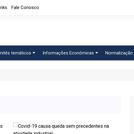
inks
Fale Conosco
itês temáticos
Informações Econômicas
Normalização 
rketing
Análises Mensais
Solicitações 
iquetagem
Análises
Normalizaçã
mércio Exterior
Apresentações
CB-060
ibutário Fiscal
Índice de custos
Notícias
Indicadores Econômicos
Índice de nível de Emprego
Máquinas e Equipamentos