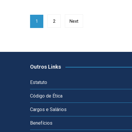
Paginação
1
2
Next
de
posts
Outros Links
Estatuto
Código de Ética
Cargos e Salários
Benefícios