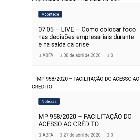
Acontece
07.05 – LIVE – Como colocar foco
nas decisões empresariais durante
e na saída da crise
ABFA
30 de abril de 2020
0
Notícias
MP 958/2020 – FACILITAÇÃO DO
ACESSO AO CRÉDITO
ABFA
27 de abril de 2020
0