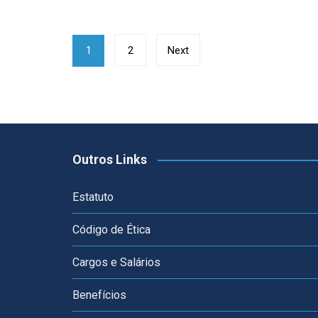
Paginação
1
2
Next
de
posts
Outros Links
Estatuto
Código de Ética
Cargos e Salários
Benefícios