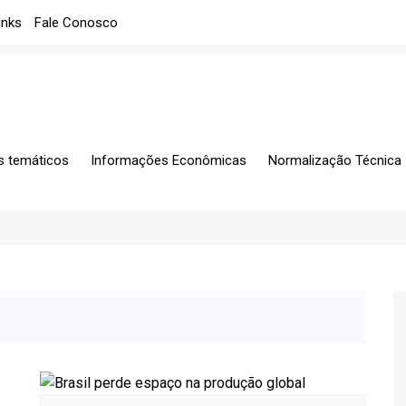
inks
Fale Conosco
s temáticos
Informações Econômicas
Normalização Técnica
ing
Análises Mensais
Solicitações Específic
tagem
Análises
Normalização
io Exterior
Apresentações
CB-060
rio Fiscal
Índice de custos
Notícias
Indicadores Econômicos
Índice de nível de Emprego
Máquinas e Equipamentos