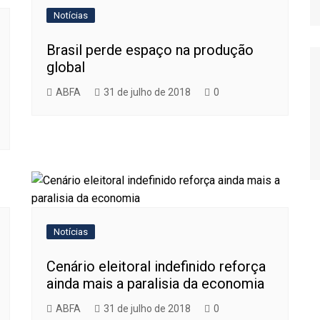
Relatório de Importações
Notícias
Relatório de Exportações
Brasil perde espaço na produção
global
ABFA
31 de julho de 2018
0
Notícias
Cenário eleitoral indefinido reforça
ainda mais a paralisia da economia
ABFA
31 de julho de 2018
0