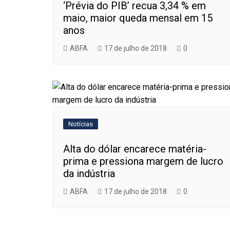
‘Prévia do PIB’ recua 3,34 % em
maio, maior queda mensal em 15
anos
ABFA
17 de julho de 2018
0
Notícias
Alta do dólar encarece matéria-
prima e pressiona margem de lucro
da indústria
ABFA
17 de julho de 2018
0