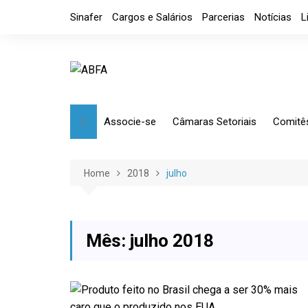
Skip
Sinafer
Cargos e Salários
Parcerias
Notícias
L
to
content
Associe-se
Câmaras Setoriais
Comitê
Benefícios
Mensagem
Market
Requerimento
Artefatos Metálicos
Etique
Home
2018
julho
Diretoria
Ferramentas Manuais e
Comérc
Industriais
Código de Ética
Tributá
Ferramentas de Usinagem
Mês:
julho 2018
Usinagem
Câmara de Distribuidores