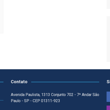
Relatório de Importações
Relatório de Exportações
Contato
S
Avenida Paulista, 1313 Conjunto 702 - 7º Andar São
Paulo - SP - CEP 01311-923