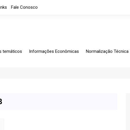
inks
Fale Conosco
s temáticos
Informações Econômicas
Normalização Técnica
ing
Análises Mensais
Solicitações Específic
tagem
Análises
Normalização
io Exterior
Apresentações
CB-060
rio Fiscal
Índice de custos
Notícias
8
Indicadores Econômicos
Índice de nível de Emprego
Máquinas e Equipamentos