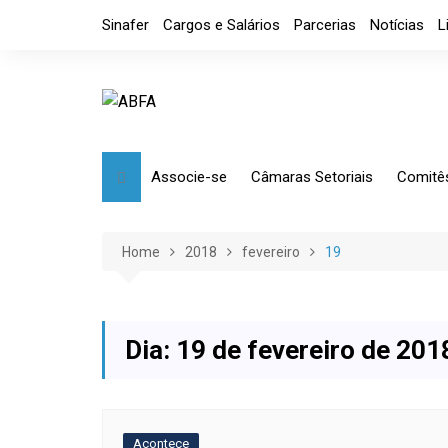
Skip
Sinafer
Cargos e Salários
Parcerias
Notícias
L
to
content
Associe-se
Câmaras Setoriais
Comitê
Benefícios
Mensagem
Market
Requerimento
Artefatos Metálicos
Etique
Home
2018
fevereiro
19
Diretoria
Ferramentas Manuais e
Comérc
Industriais
Código de Ética
Tributá
Ferramentas de Usinagem
Dia:
19 de fevereiro de 201
Usinagem
Câmara de Distribuidores
Acontece